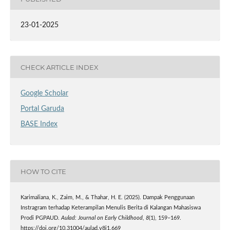
23-01-2025
CHECK ARTICLE INDEX
Google Scholar
Portal Garuda
BASE Index
HOW TO CITE
Karimaliana, K., Zaim, M., & Thahar, H. E. (2025). Dampak Penggunaan
Instragram terhadap Keterampilan Menulis Berita di Kalangan Mahasiswa
Prodi PGPAUD.
Aulad: Journal on Early Childhood
,
8
(1), 159–169.
https://doi.org/10.31004/aulad.v8i1.669