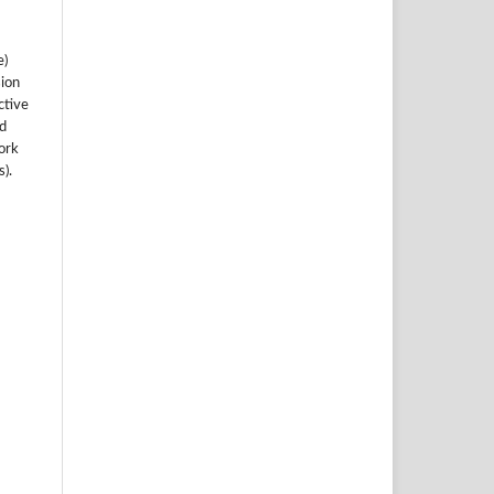
e)
sion
ctive
nd
work
).