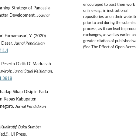
encouraged to post their work
Learning Strategy of Pancasila
online (e.g., in institutional
cter Development.
Journal
repositories or on their websit
prior to and during the submis
process, as it can lead to produ
exchanges, as well as earlier a
ri Furnamasari, Y. (2020).
greater citation of published 
h Dasar.
Jurnal Pendidikan
(See The Effect of Open Access
4i1.4
la Peserta Didik Di Madrasah
nsyiroh: Jurnal Studi Keislaman
,
i1.3818
rhadap Sikap Disiplin Pada
tan Kapas Kabupaten
onegoro.
Jurnal Pendidikan
 Kualitatif: Buku Sumber
d.)). UI Press.