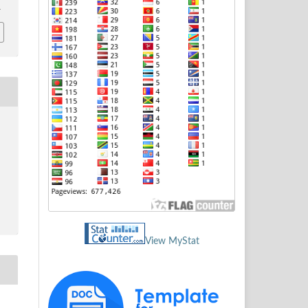
1
View MyStat