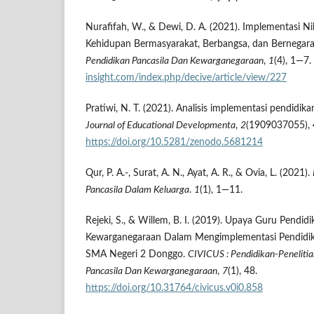
Nurafifah, W., & Dewi, D. A. (2021). Implementasi Nil
Kehidupan Bermasyarakat, Berbangsa, dan Bernegar
Pendidikan Pancasila Dan Kewarganegaraan
,
1
(4), 1—7.
insight.com/index.php/decive/article/view/227
Pratiwi, N. T. (2021). Analisis implementasi pendidi
Journal of Educational Developmenta
,
2
(1909037055),
https://doi.org/10.5281/zenodo.5681214
Qur, P. A.-, Surat, A. N., Ayat, A. R., & Ovia, L. (2021).
Pancasila Dalam Keluarga
.
1
(1), 1—11.
Rejeki, S., & Willem, B. I. (2019). Upaya Guru Pendid
Kewarganegaraan Dalam Mengimplementasi Pendidik
SMA Negeri 2 Donggo.
CIVICUS
: Pendidikan-Penelit
Pancasila Dan Kewarganegaraan
,
7
(1), 48.
https://doi.org/10.31764/civicus.v0i0.858