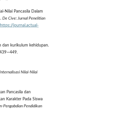
ai-Nilai Pancasila Dalam
a.
De Cive: Jurnal Penelitian
https://journal.actual-
kan dan kurikulum kehidupan.
 439—449.
Internalisasi Nilai-Nilai
ikan Pancasila dan
an Karakter Pada Siswa
ian-Pengabdian Pendidikan