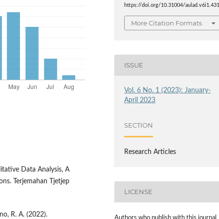
https://doi.org/10.31004/aulad.v6i1.43
More Citation Formats
ISSUE
Vol. 6 No. 1 (2023): January-
April 2023
SECTION
Research Articles
tative Data Analysis, A
ons. Terjemahan Tjetjep
LICENSE
no, R. A. (2022).
Authors who publish with this journal