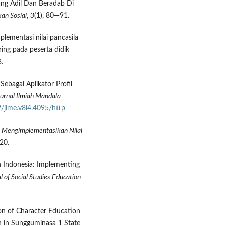
ang Adil Dan Beradab Di
an Sosial
,
3
(1), 80—91.
plementasi nilai pancasila
ing pada peserta didik
.
Sebagai Aplikator Profil
urnal Ilmiah Mandala
2/jime.v8i4.4095/http
.
Mengimplementasikan Nilai
20.
in Indonesia: Implementing
l of Social Studies Education
ion of Character Education
n in Sungguminasa 1 State