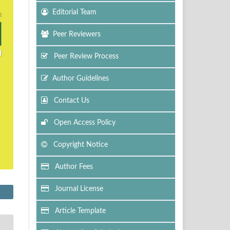
Editorial Team
Peer Reviewers
Peer Review Process
Author Guidelines
Contact Us
Open Access Policy
Copyright Notice
Author Fees
Journal License
Article Template