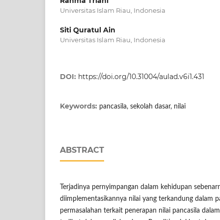
Rahma Triani
Universitas Islam Riau, Indonesia
Siti Quratul Ain
Universitas Islam Riau, Indonesia
DOI:
https://doi.org/10.31004/aulad.v6i1.431
Keywords:
pancasila, sekolah dasar, nilai
ABSTRACT
Terjadinya pernyimpangan dalam kehidupan sebenarny
diimplementasikannya nilai yang terkandung dalam pan
permasalahan terkait penerapan nilai pancasila dalam