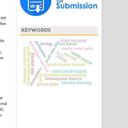
rant
ation
KEYWORDS
krativitas anak
ike
anak uisa dini
permainan
kecerdasan spiritual
loving
tari kreasi
kemampuan mengajar
media loose parts
language acquisition
media puzzle
bcct
k
motorik
role playing
model
he
pembelajaran tematik
manajemen
video pembelajaran
problem based learning
etika
kemampuan fluency
l
blended learning
power point
he
ional
k),
s
.