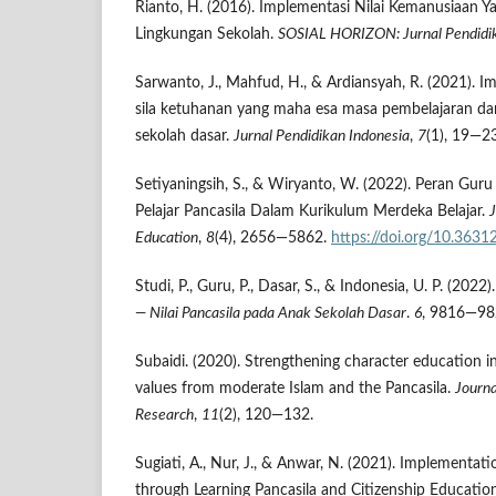
Rianto, H. (2016). Implementasi Nilai Kemanusiaan Y
Lingkungan Sekolah.
SOSIAL HORIZON: Jurnal Pendidik
Sarwanto, J., Mahfud, H., & Ardiansyah, R. (2021). Im
sila ketuhanan yang maha esa masa pembelajaran dar
sekolah dasar.
Jurnal Pendidikan Indonesia
,
7
(1), 19—23
Setiyaningsih, S., & Wiryanto, W. (2022). Peran Guru 
Pelajar Pancasila Dalam Kurikulum Merdeka Belajar.
J
Education
,
8
(4), 2656—5862.
https://doi.org/10.3631
Studi, P., Guru, P., Dasar, S., & Indonesia, U. P. (2022)
— Nilai Pancasila pada Anak Sekolah Dasar
.
6
, 9816—98
Subaidi. (2020). Strengthening character education 
values from moderate Islam and the Pancasila.
Journa
Research
,
11
(2), 120—132.
Sugiati, A., Nur, J., & Anwar, N. (2021). Implementat
through Learning Pancasila and Citizenship Educatio