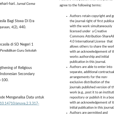
ehari-hari.
Jurnal Gema
agree to the following terms:
Authors retain copyright and g
asila Bagi Siswa Di Era
the journal right of first public
with the work simultaneously
egaraan
,
4
(2), 440.
licensed under a Creative
Commons Attribution-ShareAl
4.0 International License that
ncasila di SD Negeri 1
allows others to share the wor
 Pendidikan Guru Sekolah
with an acknowledgement of t
works authorship and initial
publication in this journal.
Authors are able to enter into
ngthening of Religious
separate, additional contractua
 Indonesian Secondary
arrangements for the non-
7—100.
exclusive distribution of the
journals published version of t
work (e.g., post it to an institut
tode Menganalisa Data untuk
repository or publish it in a boo
with an acknowledgement of it
g/10.14710/anuva.2.3.317-
initial publication in this journal
Authors are permitted and