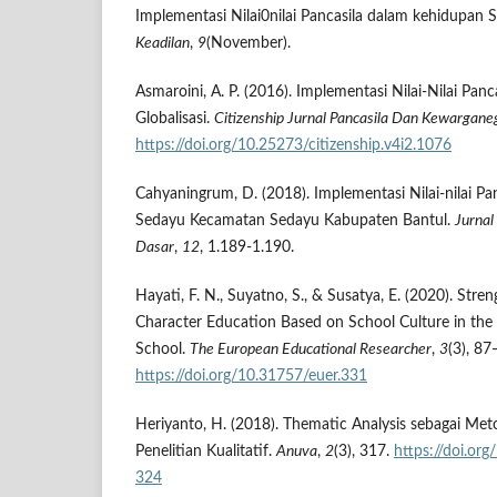
Implementasi Nilai0nilai Pancasila dalam kehidupan S
Keadilan
,
9
(November).
Asmaroini, A. P. (2016). Implementasi Nilai-Nilai Panc
Globalisasi.
Citizenship Jurnal Pancasila Dan Kewargan
https://doi.org/10.25273/citizenship.v4i2.1076
Cahyaningrum, D. (2018). Implementasi Nilai-nilai Pa
Sedayu Kecamatan Sedayu Kabupaten Bantul.
Jurnal
Dasar
,
12
, 1.189-1.190.
Hayati, F. N., Suyatno, S., & Susatya, E. (2020). Stre
Character Education Based on School Culture in the
School.
The European Educational Researcher
,
3
(3), 8
https://doi.org/10.31757/euer.331
Heriyanto, H. (2018). Thematic Analysis sebagai Me
Penelitian Kualitatif.
Anuva
,
2
(3), 317.
https://doi.or
324