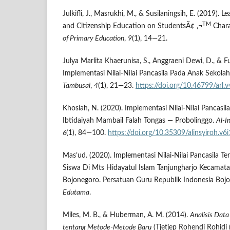
Julkifli, J., Masrukhi, M., & Susilaningsih, E. (2019). 
TM
and Citizenship Education on StudentsÃ¢ ‚¬
Chara
of Primary Education
,
9
(1), 14—21.
Julya Marlita Khaerunisa, S., Anggraeni Dewi, D., & Fu
Implementasi Nilai-Nilai Pancasila Pada Anak Sekola
Tambusai
,
4
(1), 21—23.
https://doi.org/10.46799/arl.v
Khosiah, N. (2020). Implementasi Nilai-Nilai Pancasi
Ibtidaiyah Mambail Falah Tongas — Probolinggo.
Al-I
6
(1), 84—100.
https://doi.org/10.35309/alinsyiroh.v6
Mas’ud. (2020). Implementasi Nilai-Nilai Pancasila Te
Siswa Di Mts Hidayatul Islam Tanjungharjo Kecama
Bojonegoro. Persatuan Guru Republik Indonesia Boj
Edutama
.
Miles, M. B., & Huberman, A. M. (2014).
Analisis Data
tentang Metode-Metode Baru
(Tjetjep Rohendi Rohidi (e