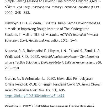
Simple Sewing Lessons to Develop Fine Motoric Children Aged 5-
6 Years.
2nd Early Childhood and Primary Childhood Education (ECPE
2020)
, 348—353.
Kuswoyo, D. D., & Wasa, C. (2021). Jump Game Development as
a Media in Improving Rough Motoric of The Kindergarten
Students in Malind District-Merauke.
ACTIVE: Journal of Physical
Education, Sport, Health and Recreation
,
10
(1), 1—4.
Nurazka, R. A., Rahmadini, F., Hisyam, I. N., Fitriani, S., Zamil, I., &
Widjayatri, R. D. (2022).
Android Application Namely Giat Bergerak
as an Effective Solution to Develop Motoric Skills in Pandemic Era
.
668
,
213—218.
Nurdin, N., & Anhusadar, L. (2020). Efektivitas Pembelajaran
Online Pendidik PAUD di Tengah Pandemi Covid 19.
Jurnal Obsesi
:
Jurnal Pendidikan Anak Usia Dini
,
5
(1), 686.
https://doi.org/10.31004/obsesi.v5i1.699
Palestina, S. (2021). Efektifitas Penggunaan Daring Bagi Anak