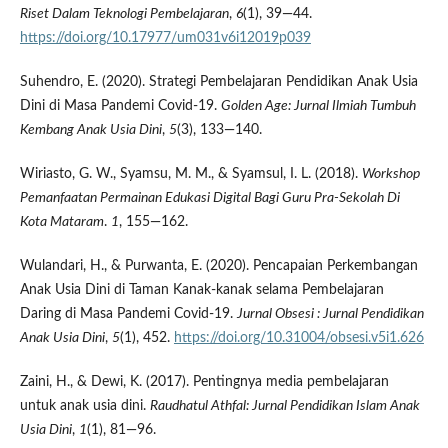
Riset Dalam Teknologi Pembelajaran
,
6
(1), 39—44.
https://doi.org/10.17977/um031v6i12019p039
Suhendro, E. (2020). Strategi Pembelajaran Pendidikan Anak Usia
Dini di Masa Pandemi Covid-19.
Golden Age: Jurnal Ilmiah Tumbuh
Kembang Anak Usia Dini
,
5
(3), 133—140.
Wiriasto, G. W., Syamsu, M. M., & Syamsul, I. L. (2018).
Workshop
Pemanfaatan Permainan Edukasi Digital Bagi Guru Pra-Sekolah Di
Kota Mataram
.
1
, 155—162.
Wulandari, H., & Purwanta, E. (2020). Pencapaian Perkembangan
Anak Usia Dini di Taman Kanak-kanak selama Pembelajaran
Daring di Masa Pandemi Covid-19.
Jurnal Obsesi
: Jurnal Pendidikan
Anak Usia Dini
,
5
(1), 452.
https://doi.org/10.31004/obsesi.v5i1.626
Zaini, H., & Dewi, K. (2017). Pentingnya media pembelajaran
untuk anak usia dini.
Raudhatul Athfal: Jurnal Pendidikan Islam Anak
Usia Dini
,
1
(1), 81—96.