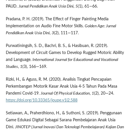
PAUD.
Jurnal Pendidikan Anak Usia Dini
,
5
(1), 61—66.
Pradana, P. H. (2019). The Effect of Finger Painting Media
Implementation on Audio Fine Motor Skills.
Golden Age: Jurnal
Pendidikan Anak Usia Dini
,
3
(2), 111—117.
Purwatiningsih, S. D., Bachri, B. S., & Hasibuan, R. (2019).
Development of Circuit Games to Develop Rugged Motoric Ability
and Language.
International Journal for Educational and Vocational
Studies
,
1
(3), 166—169.
Rizki, H., & Aguss, R. M. (2020). Analisis Tingkat Pencapaian
Perkembangan Motorik Kasar Anak Usia 4-5 Tahun Pada Masa
Pandemi Covid-19.
Journal Of Physical Education
,
1
(2), 20—24.
https://doi.org/10.33365/joupe.v1i2.588
Setiawan, A., Praherdhiono, H., & Suthoni, S. (2019). Penggunaan
Game Edukasi Digital Sebagai Sarana Pembelajaran Anak Usia
Dini.
JINOTEP (Jurnal Inovasi Dan Teknologi Pembelajaran) Kajian Dan