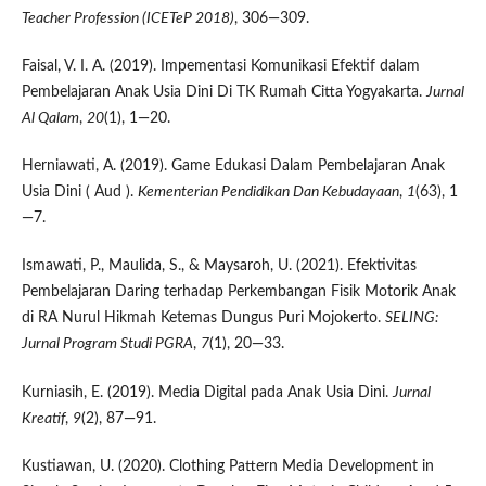
Teacher Profession (ICETeP 2018)
, 306—309.
Faisal, V. I. A. (2019). Impementasi Komunikasi Efektif dalam
Pembelajaran Anak Usia Dini Di TK Rumah Citta Yogyakarta.
Jurnal
Al Qalam
,
20
(1), 1—20.
Herniawati, A. (2019). Game Edukasi Dalam Pembelajaran Anak
Usia Dini ( Aud ).
Kementerian Pendidikan Dan Kebudayaan
,
1
(63), 1
—7.
Ismawati, P., Maulida, S., & Maysaroh, U. (2021). Efektivitas
Pembelajaran Daring terhadap Perkembangan Fisik Motorik Anak
di RA Nurul Hikmah Ketemas Dungus Puri Mojokerto.
SELING:
Jurnal Program Studi PGRA
,
7
(1), 20—33.
Kurniasih, E. (2019). Media Digital pada Anak Usia Dini.
Jurnal
Kreatif
,
9
(2), 87—91.
Kustiawan, U. (2020). Clothing Pattern Media Development in