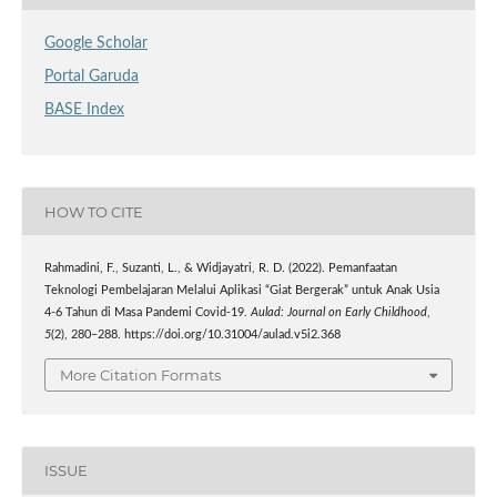
Google Scholar
Portal Garuda
BASE Index
HOW TO CITE
Rahmadini, F., Suzanti, L., & Widjayatri, R. D. (2022). Pemanfaatan
Teknologi Pembelajaran Melalui Aplikasi “Giat Bergerak” untuk Anak Usia
4-6 Tahun di Masa Pandemi Covid-19.
Aulad: Journal on Early Childhood
,
5
(2), 280–288. https://doi.org/10.31004/aulad.v5i2.368
More Citation Formats
ISSUE