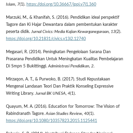
Islam
,
7
(1).
https://doi.org/10.36667/jppi.v7i1.360
Marzuki, M., & Khanifah, S. (2016). Pendidikan ideal perspektif
Tagore dan Ki Hajar Dewantara dalam pembentukan karakter
peserta didik.
Jurnal Civics: Media Kajian Kewarganegaraan
,
13
(2).
https://doi.org/10.21831/civics.v13i2.12740
Megasari, R. (2014). Peningkatan Pengelolaan Sarana Dan
Prasarana Pendidikan Untuk Meningkatan Kualitas Pembelajaran
Di Smpn 5 Bukittinggi.
Administrasi Pendidikan
,
2
.
Mirzaqon, A. T., & Purwoko, B. (2017). Studi Kepustakaan
Mengenai Landasan Teori Dan Praktik Konseling Expressive
Writing Library.
Jurnal BK UNESA
,
4
(1).
Quayum, M. A. (2016). Education for Tomorrow: The Vision of
Rabindranath Tagore.
Asian Studies Review
,
40
(1).
https://doi.org/10.1080/10357823.2015.1125441