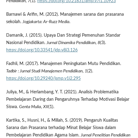
Pendidikan
,
7
(1).
https://doi.org/10.21831/amp.v7i1.10923
Barnawi & Arifin, M. (2012). Manajemen sarana dan prasarana
sekolah.
Jogjakarta: Ar-Ruzz Media
.
Damanik, J. (2015). Upaya Dan Strategi Pemenuhan Standar
Nasional Pendidikan.
Jurnal Dinamika Pendidikan
,
8
(3).
https://doi.org/10.33541/jdp.v8i3.126
Fadhli, M. (2017). Manajemen Peningkatan Mutu Pendidikan.
Tadbir
: Jurnal Studi Manajemen Pendidikan
,
1
(2).
https://doi.org/10.29240/jsmp.v1i2.295
Juliya, M., & Herlambang, Y. T. (2021). Analisis Problematika
Pembelajaran Daring dan Pengaruhnya Terhadap Motivasi Belajar
Siswa.
Genta Mulia
,
XII
(1).
Kartika, S., Husni, H., & Millah, S. (2019). Pengaruh Kualitas
Sarana dan Prasarana terhadap Minat Belajar Siswa dalam
Pembelajaran Pendidikan Agama Islam.
Jurnal Penelitian Pendidikan