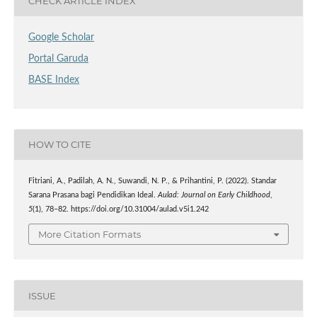
CHECK ARTICLE INDEX
Google Scholar
Portal Garuda
BASE Index
HOW TO CITE
Fitriani, A., Padilah, A. N., Suwandi, N. P., & Prihantini, P. (2022). Standar
Sarana Prasana bagi Pendidikan Ideal.
Aulad: Journal on Early Childhood
,
5
(1), 78–82. https://doi.org/10.31004/aulad.v5i1.242
More Citation Formats
ISSUE