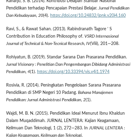
Raharjo, S. B. (2014). Kontribusi Delapan Standar Nasional
Pendidikan terhadap Pencapaian Prestasi Belajar.
Jurnal Pendidikan
Dan Kebudayaan
,
20
(4).
https://doi.org/10.24832/jpnk.v20i4.160
Ravi, S., & Rawat Sahan. (2013). Rabindranath Tagore ’ S
Contribution in Education Philosophy of.
VSRD Internasional
Journal of Technical & Non-Tecnical Research
,
IV
(Viii), 201—208.
Rohiyatun, B. (2019). Standar Sarana Dan Prasarana Pendidikan.
Jurnal Visionary
: Penelitian Dan Pengembangan Dibidang Administrasi
Pendidikan
,
4
(1).
https://doi.org/10.33394/vis.v4i1.1974
Rosivia, R. (2014). Peningkatan Pengelolaan Sarana Prasarana
Pendidikan di SMP Negeri 10 Padang.
Bahana Manajemen
Pendidikan: Jurnal Administrasi Pendidikan
,
2
(1).
Wajdi, M. B. N. (2015). Pendidikan Ideal Menurut Ibnu Khaldun
Dalam Muqaddimah. JURNAL LENTERA: Kajian Keagamaan,
Keilmuan Dan Teknologi, 1 (2), 272—283. In
JURNAL LENTERA
:
Kajian Keagamaan, Keilmuan dan Teknologi
.