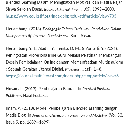
Blended Learning Dalam Meningkatkan Motivasi dan Hasil Belajar
Siswa Sekolah Dasar.
Edukatif: Jurnal Ilmu …
,
3
(5), 1993—2000.
https://www.edukatif.org/index.php/edukatif/article/view/703
Herlambang. (2018).
Pedagogik: Telaah Kritis Ilmu Pendidikan Dalam
Multiperspektif. Jakarta: Bumi Aksara
. Bumi Aksara.
Herlambang, Y. T., Abidin, Y., Irianto, D. M., & Yuniarti, Y. (2021).
Peningkatan Profesionalisme Guru Melalui Pelatihan Membangun
Desain Pembelajaran Online dengan Memanfaatkan Multiplatform
: Sebuah Gerakan Literasi Digital.
Massagi …
,
1
(1), 1—8.
https://ejournal.multiliterasi.com/index.php/mmp/article/view/6
Husamah. (2013). Pembelajaran Bauran. In
Prestasi Pustaka
Publisher
. Hasil Pustaka.
Imam, A. (2013). Model Pembelajaran Blended Learning dengan
Media Blog. In
Journal of Chemical Information and Modeling
(Vol. 53,
Issue 9, pp. 1689—1699).