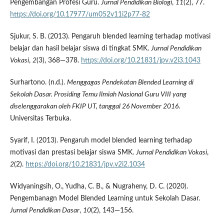
Pengembangan Profesi Guru.
Jurnal Pendidikan Biologi
,
11
(2), 77.
https://doi.org/10.17977/um052v11i2p77-82
Sjukur, S. B. (2013). Pengaruh blended learning terhadap motivasi
belajar dan hasil belajar siswa di tingkat SMK.
Jurnal Pendidikan
Vokasi
,
2
(3), 368—378.
https://doi.org/10.21831/jpv.v2i3.1043
Surhartono. (n.d.).
Menggagas Pendekatan Blended Learning di
Sekolah Dasar. Prosiding Temu Ilmiah Nasional Guru VIII yang
diselenggarakan oleh FKIP UT, tanggal 26 November 2016
.
Universitas Terbuka.
Syarif, I. (2013). Pengaruh model blended learning terhadap
motivasi dan prestasi belajar siswa SMK.
Jurnal Pendidikan Vokasi
,
2
(2).
https://doi.org/10.21831/jpv.v2i2.1034
Widyaningsih, O., Yudha, C. B., & Nugraheny, D. C. (2020).
Pengembanagn Model Blended Learning untuk Sekolah Dasar.
Jurnal Pendidikan Dasar
,
10
(2), 143—156.