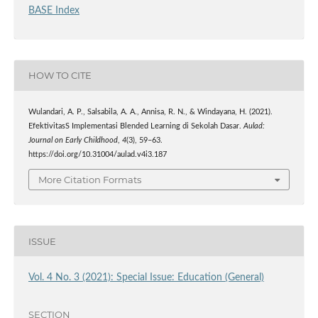
BASE Index
HOW TO CITE
Wulandari, A. P., Salsabila, A. A., Annisa, R. N., & Windayana, H. (2021).
EfektivitasS Implementasi Blended Learning di Sekolah Dasar.
Aulad:
Journal on Early Childhood
,
4
(3), 59–63.
https://doi.org/10.31004/aulad.v4i3.187
More Citation Formats
ISSUE
Vol. 4 No. 3 (2021): Special Issue: Education (General)
SECTION