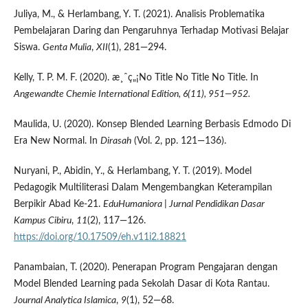
Juliya, M., & Herlambang, Y. T. (2021). Analisis Problematika
Pembelajaran Daring dan Pengaruhnya Terhadap Motivasi Belajar
Siswa.
Genta Mulia
,
XII
(1), 281—294.
Kelly, T. P. M. F. (2020). æ¸ˆç„¡No Title No Title No Title. In
Angewandte Chemie International Edition, 6(11), 951—952.
Maulida, U. (2020). Konsep Blended Learning Berbasis Edmodo Di
Era New Normal. In
Dirasah
(Vol. 2, pp. 121—136).
Nuryani, P., Abidin, Y., & Herlambang, Y. T. (2019). Model
Pedagogik Multiliterasi Dalam Mengembangkan Keterampilan
Berpikir Abad Ke-21.
EduHumaniora | Jurnal Pendidikan Dasar
Kampus Cibiru
,
11
(2), 117—126.
https://doi.org/10.17509/eh.v11i2.18821
Panambaian, T. (2020). Penerapan Program Pengajaran dengan
Model Blended Learning pada Sekolah Dasar di Kota Rantau.
Journal Analytica Islamica
,
9
(1), 52—68.