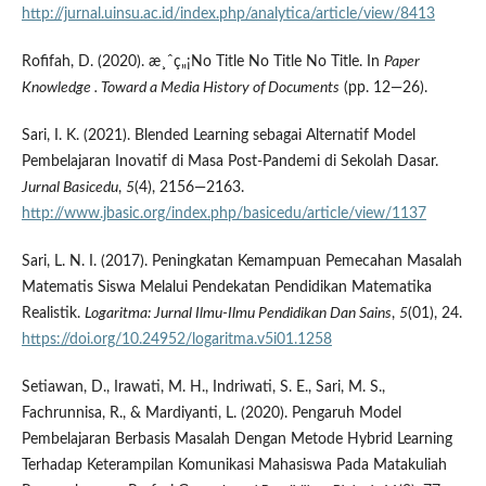
http://jurnal.uinsu.ac.id/index.php/analytica/article/view/8413
Rofifah, D. (2020). æ¸ˆç„¡No Title No Title No Title. In
Paper
Knowledge . Toward a Media History of Documents
(pp. 12—26).
Sari, I. K. (2021). Blended Learning sebagai Alternatif Model
Pembelajaran Inovatif di Masa Post-Pandemi di Sekolah Dasar.
Jurnal Basicedu
,
5
(4), 2156—2163.
http://www.jbasic.org/index.php/basicedu/article/view/1137
Sari, L. N. I. (2017). Peningkatan Kemampuan Pemecahan Masalah
Matematis Siswa Melalui Pendekatan Pendidikan Matematika
Realistik.
Logaritma: Jurnal Ilmu-Ilmu Pendidikan Dan Sains
,
5
(01), 24.
https://doi.org/10.24952/logaritma.v5i01.1258
Setiawan, D., Irawati, M. H., Indriwati, S. E., Sari, M. S.,
Fachrunnisa, R., & Mardiyanti, L. (2020). Pengaruh Model
Pembelajaran Berbasis Masalah Dengan Metode Hybrid Learning
Terhadap Keterampilan Komunikasi Mahasiswa Pada Matakuliah