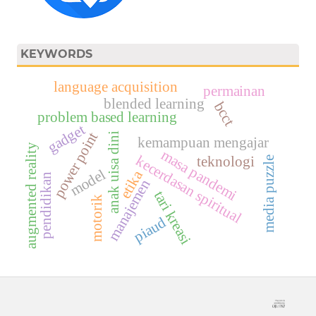
KEYWORDS
language acquisition
permainan
blended learning
bcct
problem based learning
gadget
power point
anak uisa dini
kemampuan mengajar
augmented reality
masa pandemi
kecerdasan spiritual
teknologi
media puzzle
model
etika
pendidikan
manajemen
tari kreasi
motorik
piaud