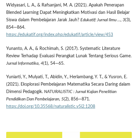
Widyasari, L. A., & Rafsanjani, M. A. (2021). Apakah Penerapan
Blended Learning Dapat Meningkatkan Motivasi dan Hasil Belajar
Siswa dalam Pembelajaran Jarak Jauh?
Edukatif: Jurnal Ilmu …
,
3
(3),
854—864.
https://edukatif.org/index.php/edukatif/article/view/453
Yunanto, A. A., & Rochimah, S. (2017). Systematic Literature
Review Terhadap Evaluasi Perangkat Lunak Tentang Serious Game.
Jurnal Informatika
,
4
(1), 54—65.
Yuniarti, Y., Mulyati, T., Abidin, Y., Herlambang, Y. T., & Yusron, E.
(2021). Eksplorasi Pembelajaran Matematika Secara Daring dalam
Dimensi Pedagogik.
NATURALISTIC : Jurnal Kajian Penelitian
Pendidikan Dan Pembelajaran
,
5
(2), 856—871.
https://doi.org/10.35568/naturalistic.v5i2.1208