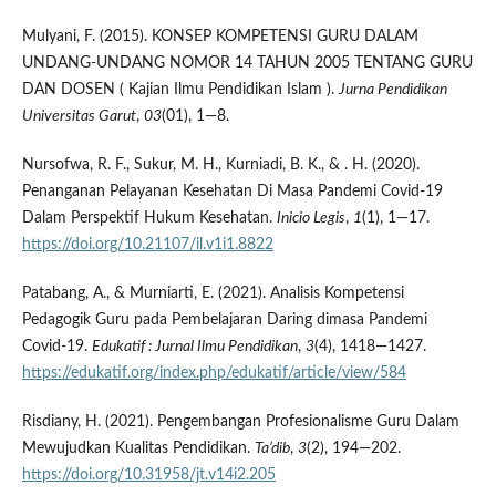
Mulyani, F. (2015). KONSEP KOMPETENSI GURU DALAM
UNDANG-UNDANG NOMOR 14 TAHUN 2005 TENTANG GURU
DAN DOSEN ( Kajian Ilmu Pendidikan Islam ).
Jurna Pendidikan
Universitas Garut
,
03
(01), 1—8.
Nursofwa, R. F., Sukur, M. H., Kurniadi, B. K., & . H. (2020).
Penanganan Pelayanan Kesehatan Di Masa Pandemi Covid-19
Dalam Perspektif Hukum Kesehatan.
Inicio Legis
,
1
(1), 1—17.
https://doi.org/10.21107/il.v1i1.8822
Patabang, A., & Murniarti, E. (2021). Analisis Kompetensi
Pedagogik Guru pada Pembelajaran Daring dimasa Pandemi
Covid-19.
Edukatif : Jurnal Ilmu Pendidikan
,
3
(4), 1418—1427.
https://edukatif.org/index.php/edukatif/article/view/584
Risdiany, H. (2021). Pengembangan Profesionalisme Guru Dalam
Mewujudkan Kualitas Pendidikan.
Ta’dib
,
3
(2), 194—202.
https://doi.org/10.31958/jt.v14i2.205