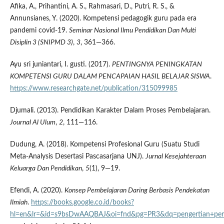
Afika, A., Prihantini, A. S., Rahmasari, D., Putri, R. S., &
Annunsianes, Y. (2020). Kompetensi pedagogik guru pada era
pandemi covid-19.
Seminar Nasional Ilmu Pendidikan Dan Multi
Disiplin 3 (SNIPMD 3)
,
3
, 361—366.
Ayu sri juniantari, I. gusti. (2017).
PENTINGNYA PENINGKATAN
KOMPETENSI GURU DALAM PENCAPAIAN HASIL BELAJAR SISWA
.
https://www.researchgate.net/publication/315099985
Djumali. (2013). Pendidikan Karakter Dalam Proses Pembelajaran.
Journal Al Ulum
,
2
, 111—116.
Dudung, A. (2018). Kompetensi Profesional Guru (Suatu Studi
Meta-Analysis Desertasi Pascasarjana UNJ).
Jurnal Kesejahteraan
Keluarga Dan Pendidikan
,
5
(1), 9—19.
Efendi, A. (2020).
Konsep Pembelajaran Daring Berbasis Pendekatan
Ilmiah
.
https://books.google.co.id/books?
hl=en&lr=&id=s9bsDwAAQBAJ&oi=fnd&pg=PR3&dq=pengertian+pemb