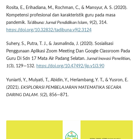
Rosita, E., Erihadiana, M., Rochman, C., & Mansyur, A. S. (2020).
Kompetensi profesional dan karakteristik guru pada masa
pandemik.
Ta’dibuna: Jurnal Pendidikan Islam
,
9
(2), 314.
https://doi.org/10.32832/tadibuna.v9i2.3124
Suhery, S., Putra, T. J., & Jasmalinda, J. (2020). Sosialisasi
Penggunaan Aplikasi Zoom Meeting Dan Google Classroom Pada
Guru Di Sdn 17 Mata Air Padang Selatan.
Jurnal Inovasi Penelitian
,
1
(3), 129—132.
https://doi.org/10.47492/jip.v1i3.90
Yuniarti, Y., Mulyati, T., Abidin, Y., Herlambang, Y. T., & Yusron, E.
(2021).
EKSPLORASI PEMBELAJARAN MATEMATIKA SECARA
DARING DALAM
.
5
(2), 856—871.