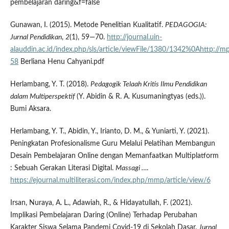
pembelajaran daring&f=false
Gunawan, I. (2015). Metode Penelitian Kualitatif.
PEDAGOGIA:
Jurnal Pendidikan
,
2
(1), 59—70.
http://journal.uin-
alauddin.ac.id/index.php/sls/article/viewFile/1380/1342%0Ahttp://mps
58
Berliana Henu Cahyani.pdf
Herlambang, Y. T. (2018).
Pedagogik Telaah Kritis Ilmu Pendidikan
dalam Multiperspektif
(Y. Abidin & R. A. Kusumaningtyas (eds.)).
Bumi Aksara.
Herlambang, Y. T., Abidin, Y., Irianto, D. M., & Yuniarti, Y. (2021).
Peningkatan Profesionalisme Guru Melalui Pelatihan Membangun
Desain Pembelajaran Online dengan Memanfaatkan Multiplatform
: Sebuah Gerakan Literasi Digital.
Massagi …
.
https://ejournal.multiliterasi.com/index.php/mmp/article/view/6
Irsan, Nuraya, A. L., Adawiah, R., & Hidayatullah, F. (2021).
Implikasi Pembelajaran Daring (Online) Terhadap Perubahan
Karakter Siswa Selama Pandemi Covid-19 di Sekolah Dasar.
Jurnal