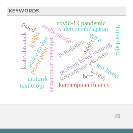
KEYWORDS
covid-19 pandemic
piaud
media puzzle
role playing
video pembelajaran
gadget
etika
krativitas anak
anak uisa dini
kemampuan mengajar
manajemen
model
problem based learning
power point
i
k
e
m
a
m
p
u
a
n
g
e
o
m
e
t
r
tari kreasi
loving
bcct
motorik
kemampuan fluency
teknologi