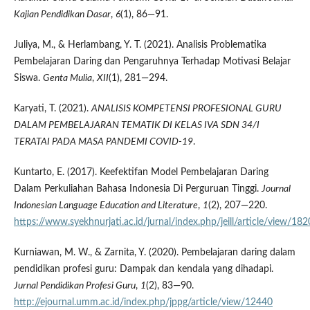
Kajian Pendidikan Dasar
,
6
(1), 86—91.
Juliya, M., & Herlambang, Y. T. (2021). Analisis Problematika
Pembelajaran Daring dan Pengaruhnya Terhadap Motivasi Belajar
Siswa.
Genta Mulia
,
XII
(1), 281—294.
Karyati, T. (2021).
ANALISIS KOMPETENSI PROFESIONAL GURU
DALAM PEMBELAJARAN TEMATIK DI KELAS IVA SDN 34/I
TERATAI PADA MASA PANDEMI COVID-19
.
Kuntarto, E. (2017). Keefektifan Model Pembelajaran Daring
Dalam Perkuliahan Bahasa Indonesia Di Perguruan Tinggi.
Journal
Indonesian Language Education and Literature
,
1
(2), 207—220.
https://www.syekhnurjati.ac.id/jurnal/index.php/jeill/article/view/182
Kurniawan, M. W., & Zarnita, Y. (2020). Pembelajaran daring dalam
pendidikan profesi guru: Dampak dan kendala yang dihadapi.
Jurnal Pendidikan Profesi Guru
,
1
(2), 83—90.
http://ejournal.umm.ac.id/index.php/jppg/article/view/12440