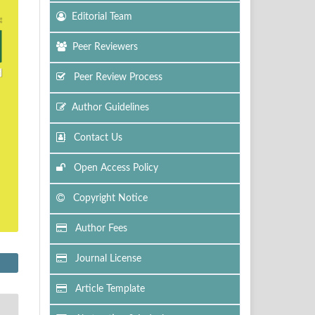
Editorial Team
Peer Reviewers
Peer Review Process
Author Guidelines
Contact Us
Open Access Policy
Copyright Notice
Author Fees
Journal License
Article Template