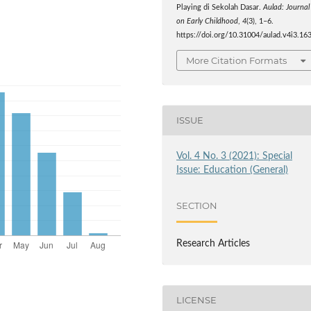
Playing di Sekolah Dasar.
Aulad: Journal
on Early Childhood
,
4
(3), 1–6.
https://doi.org/10.31004/aulad.v4i3.16
More Citation Formats
ISSUE
Vol. 4 No. 3 (2021): Special
Issue: Education (General)
SECTION
Research Articles
LICENSE