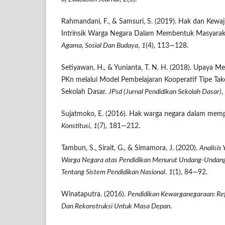
Rahmandani, F., & Samsuri, S. (2019). Hak dan Kewaj
Intrinsik Warga Negara Dalam Membentuk Masyaraka
Agama, Sosial Dan Budaya
,
1
(4), 113—128.
Setiyawan, H., & Yunianta, T. N. H. (2018). Upaya Me
PKn melalui Model Pembelajaran Kooperatif Tipe Tak
Sekolah Dasar.
JPsd (Jurnal Pendidikan Sekolah Dasar)
,
Sujatmoko, E. (2016). Hak warga negara dalam mem
Konstitusi
,
1
(7), 181—212.
Tambun, S., Sirait, G., & Simamora, J. (2020).
Analisis
Warga Negara atas Pendidikan Menurut Undang-Undan
Tentang Sistem Pendidikan Nasional
.
1
(1), 84—92.
Winataputra. (2016).
Pendidikan Kewarganegaraan: Refl
Dan Rekonstruksi Untuk Masa Depan
.