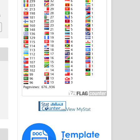
3
View MyStat