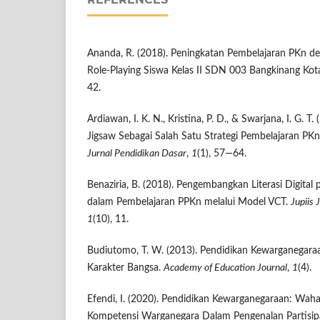
Ananda, R. (2018). Peningkatan Pembelajaran PKn 
Role-Playing Siswa Kelas II SDN 003 Bangkinang Kot
42.
Ardiawan, I. K. N., Kristina, P. D., & Swarjana, I. G. 
Jigsaw Sebagai Salah Satu Strategi Pembelajaran PKn
Jurnal Pendidikan Dasar
,
1
(1), 57—64.
Benaziria, B. (2018). Pengembangkan Literasi Digit
dalam Pembelajaran PPKn melalui Model VCT.
Jupiis 
1
(10), 11.
Budiutomo, T. W. (2013). Pendidikan Kewarganega
Karakter Bangsa.
Academy of Education Journal
,
1
(4).
Efendi, I. (2020). Pendidikan Kewarganegaraan: W
Kompetensi Warganegara Dalam Pengenalan Partisipas