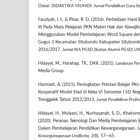
Dasar.
DIDAKTIKA TAUHIDI: Jurnal Pendidikan Guru Se
Fauziyah, I. I., & Pinar, R. D. (2016). Perbedaan Hasil 
III Pada Mata Pelajaran PKN Materi Hak dan Kewajib
Menggunakan Model Pembelajaran Word Square de
Gugus 3 Kecamatan Situbondo Kabupaten Situbondo
2016/2017.
Jurnal IKA PGSD (Ikatan Alumni PGSD) U
Hidayat, M., Harahap, TK., DKK. (2021).
Landasan Pen
Media Group.
Harmiati, A. (2015). Peningkatan Prestasi Belajar PK
Kooperatif Model Stad di Kelas VI Semester I SD Ne
Trenggalek Tahun 2012/2013.
Jurnal Pendidikan Profes
Hidayat, H., Mulyani, H., Nurhasanah, S. D., Khairunn
(2020). Peranan Teknologi Dan Media Pembelajaran B
Dalam Pembelajaran Pendidikan Kewarganegaraan.
J
Kewarganegaraan Undiksha
,
2
(8), 57—65.