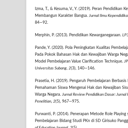
Izma, T., & Kesuma, V., Y. (2019). Peran Pendidikan
Membangun Karakter Bangsa.
Jurnal Ilmu Kependidik
84—92.
Merphin, P. (2013). Pendidikan Kewarganegaraan.
LP
Pande, Y. (2020). Pola Peningkatan Kualitas Pembela
Pada Pokok Bahasan Hak dan Kewajiban Warga Nega
Model Pembelajaran Value Clarification Technique.
JP
Universitas Subang
,
2
(3), 140—146.
Prasetia, H. (2019). Pengaruh Pembelajaran Berbasi
Pemahaman Siswa Mengenai Hak dan Kewajiban Sisw
Warga Negara.
Jurnal Review Pendidikan Dasar: Jurnal 
Penelitian
,
2
(5), 967—975.
Purwanti, P. (2014). Penerapan Metode Role Playing
Pembelajaran Bidang Studi PKn di SD Girisuko Pang
of Education Journal
,
2
(5).