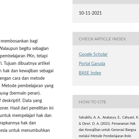
10-11-2021
CHECK ARTICLE INDEX
p membosankan bagi
 Walaupun begitu sebagian
Google Scholar
pembelajaran PKn, tetapi
 Tujuan dibuatnya artikel
Portal Garuda
an hak dan kewajiban sebagai
BASE Index
 dengan cara dan metode
n. Metode pembelajaran yang
aying
(bermain peran).
 deskriptif. Data yang
HOW TO CITE
ner. Hasil dari penelitian ini
 untuk mempelajari hak dan
Salsabila, A. A., Anatasya, E., Cahyani, K.
erapkannya hak dan
& Dewi, D. A. (2021). Penanaman Hak
onesia untuk menumbuhkan
dan Kewajiban untuk Generasi Bangsa
melalui Metode Pembelajaran Role