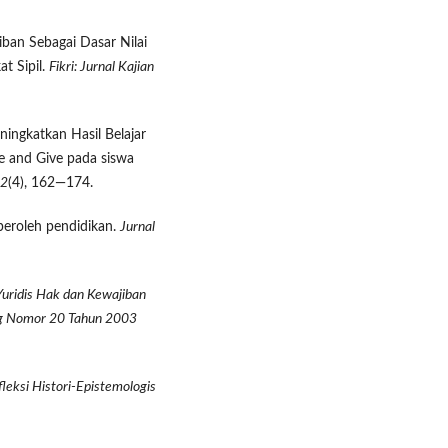
iban Sebagai Dasar Nilai
t Sipil.
Fikri: Jurnal Kajian
ningkatkan Hasil Belajar
e and Give pada siswa
2
(4), 162—174.
peroleh pendidikan.
Jurnal
 Yuridis Hak dan Kewajiban
g Nomor 20 Tahun 2003
eksi Histori-Epistemologis