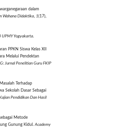
 Kewarganegaraan dalam
an Wahana Didaktika
,
1
(17),
3 UPMY Yogyakarta
.
jaran PPKN Siswa Kelas XII
ra Melalui Pendektan
G: Jurnal Penelitian Guru FKIP
s Masalah Terhadap
a Sekolah Dasar Sebagai
Kajian Pendidikan Dan Hasil
 sebagai Metode
gung Gunung Kidul.
Academy