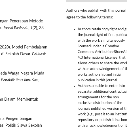
Authors who publish with this journal
agree to the following terms:
dengan Penerapan Metode
a.
Jurnal Basicedu
,
1
(2), 33—
Authors retain copyright and g
the journal right of first public
with the work simultaneously
licensed under a Creative
T. (2020). Model Pembelajaran
Commons Attribution-ShareAl
 di Sekolah Dasar.
Edukasi:
4.0 International License that
allows others to share the wor
with an acknowledgement of t
al pada Warga Negara Muda
works authorship and initial
J Pendidik Ilmu-Ilmu Sos
,
publication in this journal.
Authors are able to enter into
separate, additional contractua
arrangements for the non-
raan Dalam Membentuk
exclusive distribution of the
journals published version of t
work (e.g., post it to an institut
ahana Pengembangan
repository or publish it in a boo
i Politik Siswa Sekolah
with an acknowledgement of it