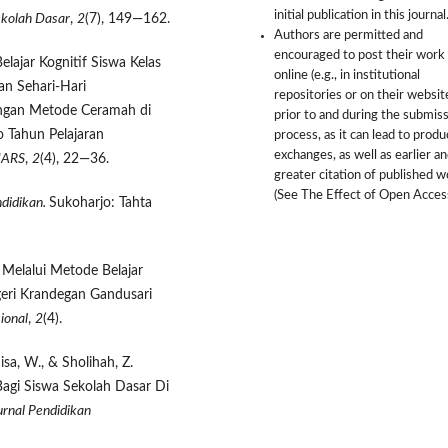
initial publication in this journal
kolah Dasar
,
2
(7), 149—162.
Authors are permitted and
encouraged to post their work
Belajar Kognitif Siswa Kelas
online (e.g., in institutional
an Sehari-Hari
repositories or on their websit
ngan Metode Ceramah di
prior to and during the submis
 Tahun Pelajaran
process, as it can lead to produ
exchanges, as well as earlier a
NARS
,
2
(4), 22—36.
greater citation of published 
(See The Effect of Open Access
didikan.
Sukoharjo: Tahta
n Melalui Metode Belajar
geri Krandegan Gandusari
ional
,
2
(4).
isa, W., & Sholihah, Z.
agi Siswa Sekolah Dasar Di
urnal Pendidikan