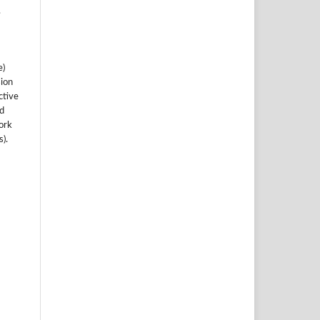
.
e)
sion
ctive
nd
work
).