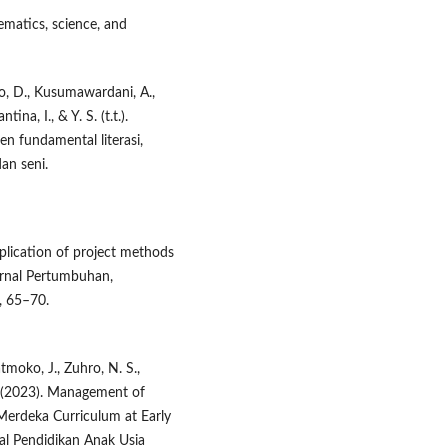
ematics, science, and
to, D., Kusumawardani, A.,
tina, I., & Y. S. (t.t.).
n fundamental literasi,
an seni.
Application of project methods
Jurnal Pertumbuhan,
, 65–70.
tmoko, J., Zuhro, N. S.,
 W. (2023). Management of
 Merdeka Curriculum at Early
nal Pendidikan Anak Usia