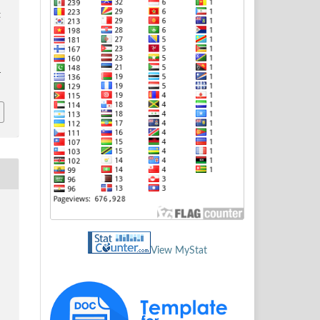
g
4
View MyStat