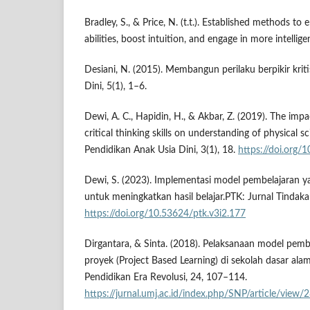
Bradley, S., & Price, N. (t.t.). Established methods t
abilities, boost intuition, and engage in more intellige
Desiani, N. (2015). Membangun perilaku berpikir kriti
Dini, 5(1), 1–6.
Dewi, A. C., Hapidin, H., & Akbar, Z. (2019). The imp
critical thinking skills on understanding of physical s
Pendidikan Anak Usia Dini, 3(1), 18.
https://doi.org/
Dewi, S. (2023). Implementasi model pembelajaran y
untuk meningkatkan hasil belajar.PTK: Jurnal Tindaka
https://doi.org/10.53624/ptk.v3i2.177
Dirgantara, & Sinta. (2018). Pelaksanaan model pemb
proyek (Project Based Learning) di sekolah dasar ala
Pendidikan Era Revolusi, 24, 107–114.
https://jurnal.umj.ac.id/index.php/SNP/article/view/