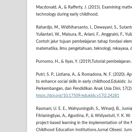
Macdonald, A., & Rafferty, J. (2015). Examining math
technology during early childhood.
Rahardjo, M., Widhiharsanto, I., Dewayani, S., Sutan
Yuliantari, W., Maisura, R., Ariani, F., Anggraini, F., Yulian
Contoh jalur tujuan pembelajaran tahap fondasi eleme
matematika, ilmu pengetahuan, teknologi, rekayasa, d
Purnomo, H., & Ilyas, Y. (2019).Tutorial pembelajaran.
Putri, S. P., Listiana, A., & Romadona, N. F. (2020). 
to enhance social skills in early childhood.Edukids: 
Perkembangan, dan Pendidikan Anak Usia Dini, 17(2)
https://doi.org/10.17509/edukids.v17i2.24281
Rasmani, U. E. E., Wahyuningsih, S., Winarji, B., Jumia
Fitrianingtyas, A., Agustina, P., & Widyastuti, Y. K.
project-based learning in the implementation of the
Childhood Education Institutions.Jurnal Obsesi: Jur