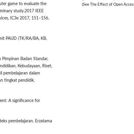
uter game to evaluate the
(See The Effect of Open Access
eliminary study.2017 IEEE
ices, IC3e 2017, 151–156.
unit PAUD (TK/RA/BA, KB,
n Pimpinan Badan Standar,
didikan, Kebudayaan, Riset,
l pembelajaran dalam
n tingkat pendidik.
ent: A significance for
konteks pembelajaran. Erzatama