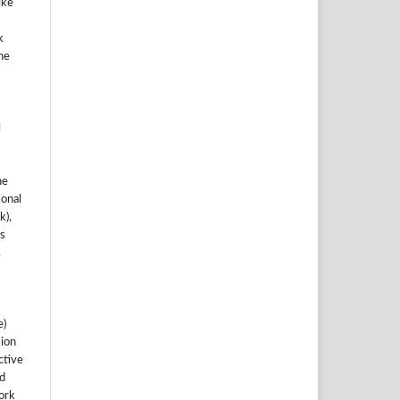
ike
k
he
l
he
ional
k),
s
.
e)
sion
ctive
nd
work