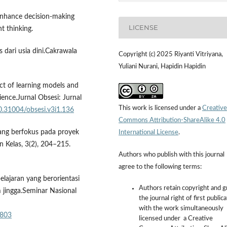
o enhance decision-making
LICENSE
nt thinking.
s dari usia dini.Cakrawala
Copyright (c) 2025 Riyanti Vitriyana,
Yuliani Nurani, Hapidin Hapidin
act of learning models and
cience.Jurnal Obsesi: Jurnal
This work is licensed under a
Creative
10.31004/obsesi.v3i1.136
Commons Attribution-ShareAlike 4.0
ang berfokus pada proyek
International License
.
n Kelas, 3(2), 204–215.
Authors who publish with this journal
agree to the following terms:
elajaran yang berorientasi
Authors retain copyright and g
m jingga.Seminar Nasional
the journal right of first public
with the work simultaneously
2803
licensed under a Creative