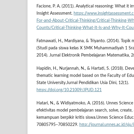
Facione, P. A. (2011). Analytical reasoning: What it i
Insight Assessment.
https://www.insightassessment.
For-and-About-Critical-Thinking/Critical-Thinking-Wh
Counts/Critical-Thinking-What-It-Is-and-Why-It-Co
Fatmawati, H., Mardiyana, & Triyanto. (2014). Topi
(Studi pada siswa kelas X SMK Muhammadiyah 1 Sra
2014). Jurnal Elektronik Pembelajaran Matematika, 2
Hapidin, H., Nurjannah, N., & Hartati, S. (2018). Dev
thematic learning model based on the Faculty of Edu
State University.Jurnal Pendidikan Usia Dini, 12(1).
https://doi.org/10.21009/JPUD.121
Hatari, N., & Widiyatmoko, A. (2016). Unnes Science
efektivitas model pembelajaran search, solve, create
kemampuan berpikir kritis siswa.Unnes Science Educa
70805795–70850229.
http://journal.unnes.ac.id/sju