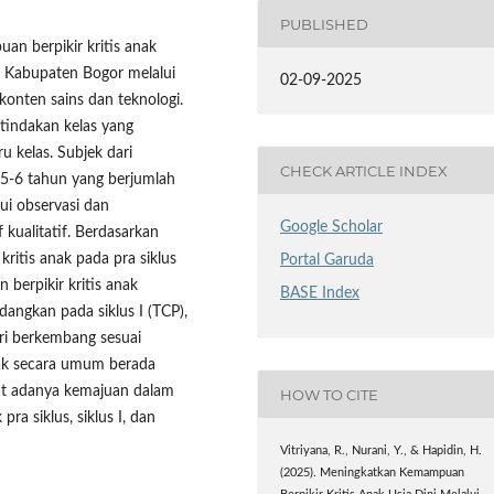
PUBLISHED
an berpikir kritis anak
a Kabupaten Bogor melalui
02-09-2025
onten sains dan teknologi.
 tindakan kelas yang
u kelas. Subjek dari
CHECK ARTICLE INDEX
 5-6 tahun yang berjumlah
ui observasi dan
Google Scholar
 kualitatif. Berdasarkan
ritis anak pada pra siklus
Portal Garuda
 berpikir kritis anak
BASE Index
angkan pada siklus I (TCP),
ri berkembang sesuai
nak secara umum berada
hat adanya kemajuan dalam
HOW TO CITE
ra siklus, siklus I, dan
Vitriyana, R., Nurani, Y., & Hapidin, H.
(2025). Meningkatkan Kemampuan