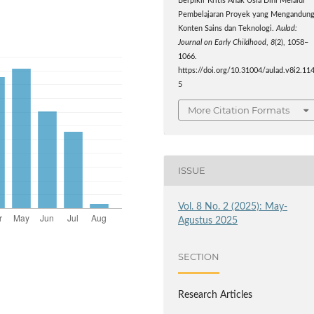
Berpikir Kritis Anak Usia Dini Melalui
Pembelajaran Proyek yang Mengandun
Konten Sains dan Teknologi.
Aulad:
Journal on Early Childhood
,
8
(2), 1058–
1066.
https://doi.org/10.31004/aulad.v8i2.11
5
More Citation Formats
ISSUE
Vol. 8 No. 2 (2025): May-
Agustus 2025
SECTION
Research Articles