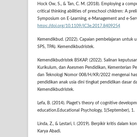
Hock Ow, S., & Tan, C. M. (2018). Employing a comp
critical thinking abilities of preschool children: A pr
Symposium on E-Learning, e-Management and e-Serv
https://doi.org/10.1109/IC3e.2017.8409254
Kemendikbud. (2022). Capaian pembelajaran untuk 
SPS, TPA). Kemendikbudristek.
Kemendikbudristek BSKAP. (2022). Salinan keputusa
Kurikulum, dan Asesmen Pendidikan, Kementerian Pen
dan Teknologi Nomor 008/H/KR/2022 mengenai hasi
pendidikan anak usia dini tingkat pendidikan dasar da
Kemendikbudristek.
Lefa, B. (2014). Piaget’s theory of cognitive developm
education.Educational Psychology, 1(September), 1.
Linda, Z., & Lestari, I. (2019). Berpikir kritis dalam 
Karya Abadi.