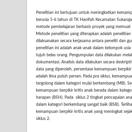
Penelitian ini bertujuan untuk meningkatkan kemampu
berusia 5-6 tahun di TK Hanifah Kecamatan Sukaraj
metode pembelajaran berbasis proyek yang memuat k
Metode penelitian yang diterapkan adalah penelitian
dilaksanakan secara kerjasama antara peneliti dan gur
penelitian ini adalah anak-anak dalam kelompok usia
tujuh belas orang. Pengumpulan data dilakukan melal
dokumentasi. Analisis data dilakukan secara deskriptif
data yang diperoleh, persentase kemampuan berpikir k
adalah lima puluh persen. Pada pra siklus, kemampuan
tergolong dalam kategori mulai berkembang (MB). Sed
kemampuan berpikir kritis anak berada dalam katego
harapan (BSH). Pada siklus 2 tingkat pencapaian a
dalam kategori berkembang sangat baik (BSB). Terli
kemampuan berpikir kritis anak yang meningkat sejak p
siklus 2.