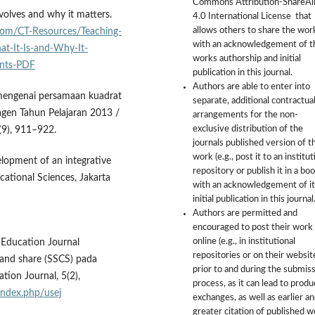
Commons Attribution-ShareAl
nvolves and why it matters.
4.0 International License that
allows others to share the wor
com/CT-Resources/Teaching-
with an acknowledgement of t
at-It-Is-and-Why-It-
works authorship and initial
unts-PDF
publication in this journal.
Authors are able to enter into
k mengenai persamaan kuadrat
separate, additional contractua
gen Tahun Pelajaran 2013 /
arrangements for the non-
exclusive distribution of the
(9), 911–922.
journals published version of t
work (e.g., post it to an institut
elopment of an integrative
repository or publish it in a boo
cational Sciences, Jakarta
with an acknowledgement of it
initial publication in this journal
Authors are permitted and
encouraged to post their work
online (e.g., in institutional
 Education Journal
repositories or on their websit
, and share (SSCS) pada
prior to and during the submis
tion Journal, 5(2),
process, as it can lead to produ
/index.php/usej
exchanges, as well as earlier a
greater citation of published 