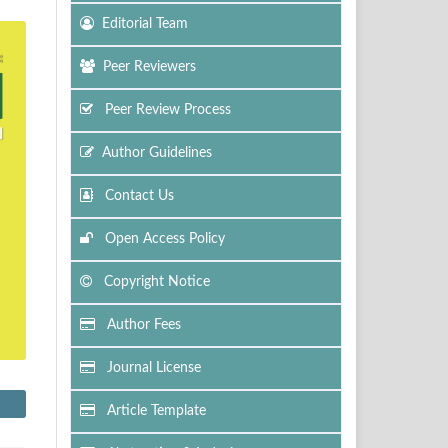
Editorial Team
Peer Reviewers
Peer Review Process
Author Guidelines
Contact Us
Open Access Policy
Copyright Notice
Author Fees
Journal License
Article Template