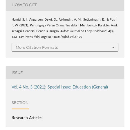
HOW TO CITE
Hamid, S. I., Anggraeni Dewi, D., Fakhrudin, A. M., Setianingsih, E., & Putri,
F. W. (2021). Pentingnya Peran Orang Tua dalam Membentuk Karakter Anak
sebagai Generasi Penerus Bangsa.
Aulad: Journal on Early Childhood
,
4
(3),
143–149. https://doi.org/10.31004/aulad.v4i3.179
More Citation Formats
ISSUE
Vol. 4 No. 3 (2021): Special Issue: Education (General)
SECTION
Research Articles