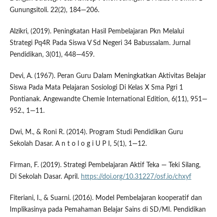
Gunungsitoli. 22(2), 184—206.
Alzikri, (2019). Peningkatan Hasil Pembelajaran Pkn Melalui
Strategi Pq4R Pada Siswa V Sd Negeri 34 Babussalam. Jurnal
Pendidikan, 3(01), 448—459.
Devi, A. (1967). Peran Guru Dalam Meningkatkan Aktivitas Belajar
Siswa Pada Mata Pelajaran Sosiologi Di Kelas X Sma Pgri 1
Pontianak. Angewandte Chemie International Edition, 6(11), 951—
952., 1—11.
Dwi, M., & Roni R. (2014). Program Studi Pendidikan Guru
Sekolah Dasar. A n t o l o g i U P I, 5(1), 1—12.
Firman, F. (2019). Strategi Pembelajaran Aktif Teka — Teki Silang,
Di Sekolah Dasar. April.
https://doi.org/10.31227/osf.io/chxyf
Fiteriani, I., & Suarni. (2016). Model Pembelajaran kooperatif dan
Implikasinya pada Pemahaman Belajar Sains di SD/MI. Pendidikan