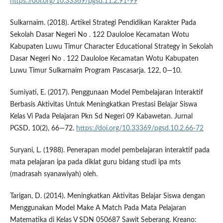
https://doi.org/10.33369/pgsd.11.2.91-99
Sulkarnaim. (2018). Artikel Strategi Pendidikan Karakter Pada
Sekolah Dasar Negeri No . 122 Dauloloe Kecamatan Wotu
Kabupaten Luwu Timur Character Educational Strategy in Sekolah
Dasar Negeri No . 122 Dauloloe Kecamatan Wotu Kabupaten
Luwu Timur Sulkarnaim Program Pascasarja. 122, 0—10.
Sumiyati, E. (2017). Penggunaan Model Pembelajaran Interaktif
Berbasis Aktivitas Untuk Meningkatkan Prestasi Belajar Siswa
Kelas Vi Pada Pelajaran Pkn Sd Negeri 09 Kabawetan. Jurnal
PGSD, 10(2), 66—72.
https://doi.org/10.33369/pgsd.10.2.66-72
Suryani, L. (1988). Penerapan model pembelajaran interaktif pada
mata pelajaran ipa pada diklat guru bidang studi ipa mts
(madrasah syanawiyah) oleh.
Tarigan, D. (2014). Meningkatkan Aktivitas Belajar Siswa dengan
Menggunakan Model Make A Match Pada Mata Pelajaran
Matematika di Kelas V SDN 050687 Sawit Seberang. Kreano: