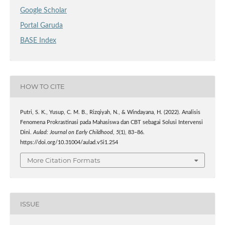
Google Scholar
Portal Garuda
BASE Index
HOW TO CITE
Putri, S. K., Yusup, C. M. B., Rizqiyah, N., & Windayana, H. (2022). Analisis
Fenomena Prokrastinasi pada Mahasiswa dan CBT sebagai Solusi Intervensi
Dini.
Aulad: Journal on Early Childhood
,
5
(1), 83–86.
https://doi.org/10.31004/aulad.v5i1.254
More Citation Formats
ISSUE