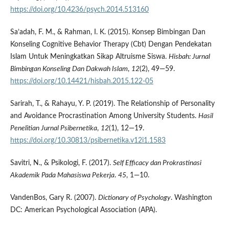
https://doi.org/10.4236/psych.2014.513160
Sa’adah, F. M., & Rahman, I. K. (2015). Konsep Bimbingan Dan
Konseling Cognitive Behavior Therapy (Cbt) Dengan Pendekatan
Islam Untuk Meningkatkan Sikap Altruisme Siswa.
Hisbah: Jurnal
Bimbingan Konseling Dan Dakwah Islam
,
12
(2), 49—59.
https://doi.org/10.14421/hisbah.2015.122-05
Sarirah, T., & Rahayu, Y. P. (2019). The Relationship of Personality
and Avoidance Procrastination Among University Students.
Hasil
Penelitian Jurnal Psibernetika
,
12
(1), 12—19.
https://doi.org/10.30813/psibernetika.v12i1.1583
Savitri, N., & Psikologi, F. (2017).
Self Efficacy dan Prokrastinasi
Akademik Pada Mahasiswa Pekerja
.
45
, 1—10.
VandenBos, Gary R. (2007).
Dictionary of Psychology
. Washington
DC: American Psychological Association (APA).