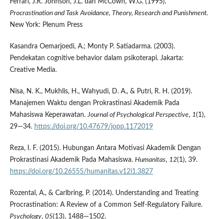
Ferrari, J.R. Johnson, J.L. dan McCown, W.G. (1995).
Procrastination and Task Avoidance, Theory, Research and Punishment.
New York: Plenum Press
Kasandra Oemarjoedi, A.; Monty P. Satiadarma. (2003).
Pendekatan cognitive behavior dalam psikoterapi. Jakarta:
Creative Media.
Nisa, N. K., Mukhlis, H., Wahyudi, D. A., & Putri, R. H. (2019).
Manajemen Waktu dengan Prokrastinasi Akademik Pada
Mahasiswa Keperawatan.
Journal of Psychological Perspective
,
1
(1),
29—34.
https://doi.org/10.47679/jopp.1172019
Reza, I. F. (2015). Hubungan Antara Motivasi Akademik Dengan
Prokrastinasi Akademik Pada Mahasiswa.
Humanitas
,
12
(1), 39.
https://doi.org/10.26555/humanitas.v12i1.3827
Rozental, A., & Carlbring, P. (2014). Understanding and Treating
Procrastination: A Review of a Common Self-Regulatory Failure.
Psychology
,
05
(13), 1488—1502.