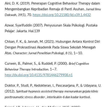
Aini, D. K. (2019). Penerapan Cognitive Behaviour Therapy dalam
Mengembangkan Kepribadian Remaja di Panti Asuhan.
Jurnal Ilmu
Dakwah
,
39
(1), 70.
https://doi.org/10.21580/jid.v39.1.4432
Azwar, Syarifuddin (2007). Penyusunan Skala Psikologi. Pustaka
Pelajar: Jakarta. Hal.139
Chisan, F. K., & Jannah, M. (2021). Hubungan Antara Kontrol Diri
Dengan Prokrastinasi Akademik Pada Siswa Sekolah Menegah
Atas.
Character: Jurnal Penelitian Psikologi
,
8 (5)
, 1—10.
Curwen, B., Palmer, S., & Ruddell, P. (2000).
Brief Cognitive
Behaviour Therapy Introduction
. 1—7.
http://dx.doi.org/10.4135/9781446279908.n1
Doktor, P., Studi, P., Kedokteran, I., Pascasarjana, P., & Udayana, U.
(2012).
Spiritual-hypnosis assisted therapy menurunkan gejala klinis
posttraumatic stress disorder , interleukin-6 dan kadar kortisol
.