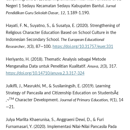
Negeri 1 Sedayu Kecamatan Sedayu Kabupaten Bantul.
Jurnal
Pendidikan Guru Sekolah Dasar
,
12
, 1.189-1.190.
Hayati, F. N., Suyatno, S., & Susatya, E. (2020). Strengthening of
Religious Character Education Based on School Culture in the
Indonesian Secondary School.
The European Educational
Researcher
,
3
(3), 87—100.
https://doi.org/10.31757/euer.331
Heriyanto, H. (2018). Thematic Analysis sebagai Metode
Menganalisa Data untuk Penelitian Kualitatif.
Anuva
,
2
(3), 317.
https://doi.org/10.14710/anuva.2.3.317-324
Julkifli, J., Masrukhi, M., & Susilaningsih, E. (2019). Learning
Strategy of Pancasila and Citizenship Education on StudentsÃ¢
TM
‚¬
Character Development.
Journal of Primary Education
,
9
(1), 14
—21.
Julya Marlita Khaerunisa, S., Anggraeni Dewi, D., & Furi
Furnamasari, Y. (2020). Implementasi Nilai-Nilai Pancasila Pada