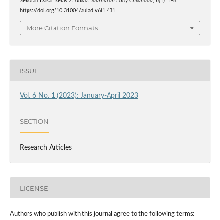
Sekolah Dasar Kelas 2.
Aulad: Journal on Early Childhood
,
6
(1), 1–8.
https://doi.org/10.31004/aulad.v6i1.431
More Citation Formats
ISSUE
Vol. 6 No. 1 (2023): January-April 2023
SECTION
Research Articles
LICENSE
Authors who publish with this journal agree to the following terms: