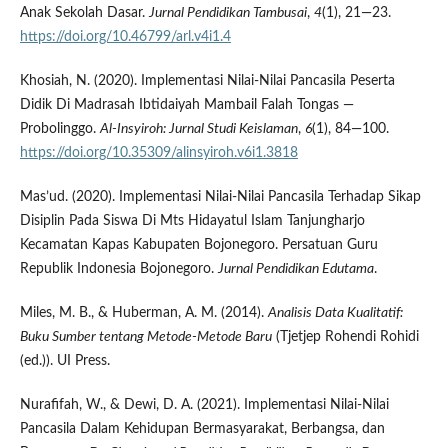
Anak Sekolah Dasar.
Jurnal Pendidikan Tambusai
,
4
(1), 21—23.
https://doi.org/10.46799/arl.v4i1.4
Khosiah, N. (2020). Implementasi Nilai-Nilai Pancasila Peserta
Didik Di Madrasah Ibtidaiyah Mambail Falah Tongas —
Probolinggo.
Al-Insyiroh: Jurnal Studi Keislaman
,
6
(1), 84—100.
https://doi.org/10.35309/alinsyiroh.v6i1.3818
Mas’ud. (2020). Implementasi Nilai-Nilai Pancasila Terhadap Sikap
Disiplin Pada Siswa Di Mts Hidayatul Islam Tanjungharjo
Kecamatan Kapas Kabupaten Bojonegoro. Persatuan Guru
Republik Indonesia Bojonegoro.
Jurnal Pendidikan Edutama
.
Miles, M. B., & Huberman, A. M. (2014).
Analisis Data Kualitatif:
Buku Sumber tentang Metode-Metode Baru
(Tjetjep Rohendi Rohidi
(ed.)). UI Press.
Nurafifah, W., & Dewi, D. A. (2021). Implementasi Nilai-Nilai
Pancasila Dalam Kehidupan Bermasyarakat, Berbangsa, dan