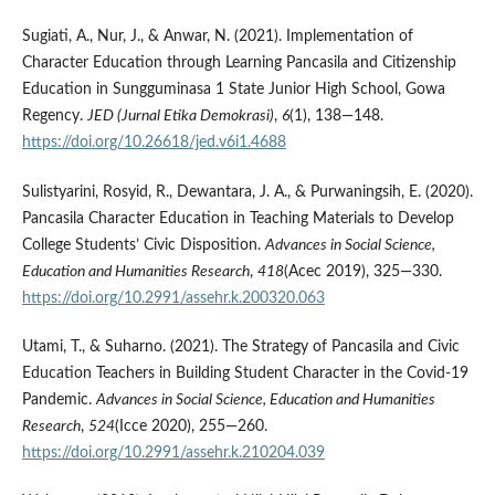
Sugiati, A., Nur, J., & Anwar, N. (2021). Implementation of
Character Education through Learning Pancasila and Citizenship
Education in Sungguminasa 1 State Junior High School, Gowa
Regency.
JED (Jurnal Etika Demokrasi)
,
6
(1), 138—148.
https://doi.org/10.26618/jed.v6i1.4688
Sulistyarini, Rosyid, R., Dewantara, J. A., & Purwaningsih, E. (2020).
Pancasila Character Education in Teaching Materials to Develop
College Students’ Civic Disposition.
Advances in Social Science,
Education and Humanities Research
,
418
(Acec 2019), 325—330.
https://doi.org/10.2991/assehr.k.200320.063
Utami, T., & Suharno. (2021). The Strategy of Pancasila and Civic
Education Teachers in Building Student Character in the Covid-19
Pandemic.
Advances in Social Science, Education and Humanities
Research
,
524
(Icce 2020), 255—260.
https://doi.org/10.2991/assehr.k.210204.039