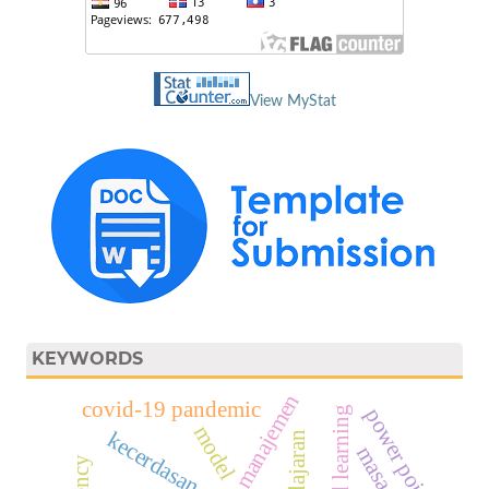
View MyStat
KEYWORDS
manajemen
covid-19 pandemic
power point
model
kecerdasan spiritual