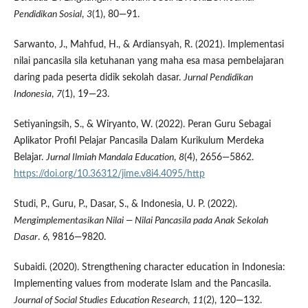
Pendidikan Sosial
,
3
(1), 80—91.
Sarwanto, J., Mahfud, H., & Ardiansyah, R. (2021). Implementasi
nilai pancasila sila ketuhanan yang maha esa masa pembelajaran
daring pada peserta didik sekolah dasar.
Jurnal Pendidikan
Indonesia
,
7
(1), 19—23.
Setiyaningsih, S., & Wiryanto, W. (2022). Peran Guru Sebagai
Aplikator Profil Pelajar Pancasila Dalam Kurikulum Merdeka
Belajar.
Jurnal Ilmiah Mandala Education
,
8
(4), 2656—5862.
https://doi.org/10.36312/jime.v8i4.4095/http
Studi, P., Guru, P., Dasar, S., & Indonesia, U. P. (2022).
Mengimplementasikan Nilai — Nilai Pancasila pada Anak Sekolah
Dasar
.
6
, 9816—9820.
Subaidi. (2020). Strengthening character education in Indonesia:
Implementing values from moderate Islam and the Pancasila.
Journal of Social Studies Education Research
,
11
(2), 120—132.