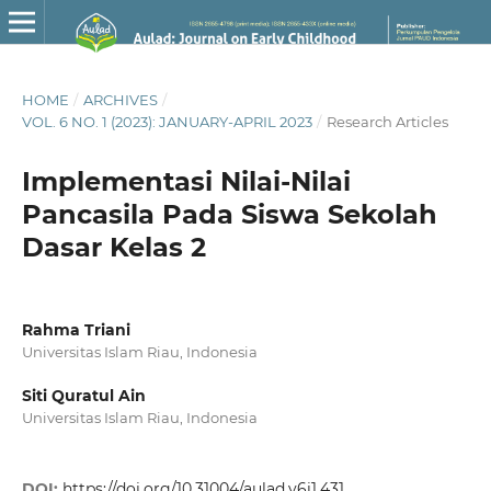
HOME
/
ARCHIVES
/
VOL. 6 NO. 1 (2023): JANUARY-APRIL 2023
/
Research Articles
Implementasi Nilai-Nilai
Pancasila Pada Siswa Sekolah
Dasar Kelas 2
Rahma Triani
Universitas Islam Riau, Indonesia
Siti Quratul Ain
Universitas Islam Riau, Indonesia
DOI:
https://doi.org/10.31004/aulad.v6i1.431