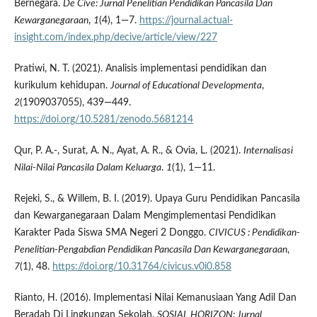
Bernegara.
De Cive: Jurnal Penelitian Pendidikan Pancasila Dan
Kewarganegaraan
,
1
(4), 1—7.
https://journal.actual-
insight.com/index.php/decive/article/view/227
Pratiwi, N. T. (2021). Analisis implementasi pendidikan dan
kurikulum kehidupan.
Journal of Educational Developmenta
,
2
(1909037055), 439—449.
https://doi.org/10.5281/zenodo.5681214
Qur, P. A.-, Surat, A. N., Ayat, A. R., & Ovia, L. (2021).
Internalisasi
Nilai-Nilai Pancasila Dalam Keluarga
.
1
(1), 1—11.
Rejeki, S., & Willem, B. I. (2019). Upaya Guru Pendidikan Pancasila
dan Kewarganegaraan Dalam Mengimplementasi Pendidikan
Karakter Pada Siswa SMA Negeri 2 Donggo.
CIVICUS
: Pendidikan-
Penelitian-Pengabdian Pendidikan Pancasila Dan Kewarganegaraan
,
7
(1), 48.
https://doi.org/10.31764/civicus.v0i0.858
Rianto, H. (2016). Implementasi Nilai Kemanusiaan Yang Adil Dan
Beradab Di Lingkungan Sekolah.
SOSIAL HORIZON: Jurnal