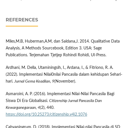
REFERENCES
Miles,M.B, Huberman,A.M, dan Saldana,J. 2014. Qualitative Data
Analysis, A Methods Sourcebook, Edition 3. USA: Sage
Publications. Terjemahan Tjetjep Rohindi Rohidi, UI-Press.
Ardhani, M. Della, Utaminingsih, I., Ardana, I., & Fitriono, R. A.
(2022). Implementasi Nilai0nilai Pancasila dalam kehidupan Sehari-
hari.
Jurnal Gema Keadilan
,
9
(November).
Asmaroini, A. P. (2016). Implementasi Nilai-Nilai Pancasila Bagi
Siswa Di Era Globalisasi.
Citizenship Jurnal Pancasila Dan
Kewarganegaraan
,
4
(2), 440.
https://doi.org/10.25273/citizenship.v4i2.1076
Cahyaningrum, D. (2018). Implementasi Nilai-nilai Pancasila di SD