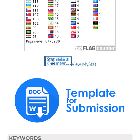
View MyStat
KEYWORDS