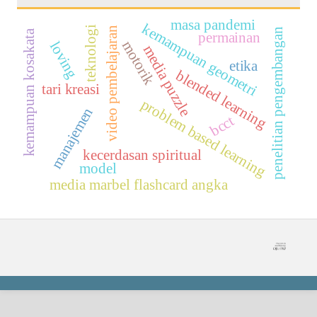
masa pandemi
k
e
m
a
m
p
u
a
n
e
o
m
e
t
r
teknologi
video pembelajaran
penelitian pengembangan
kemampuan kosakata
permainan
motorik
loving
media puzzle
etika
g
i
blended learning
tari kreasi
problem based learning
manajemen
bcct
kecerdasan spiritual
model
media marbel flashcard angka