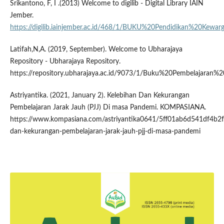
Srikantono, F, I .(2013) Welcome to digilib - Digital Library IAIN
Jember.
https://digilib.iainjember.ac.id/468/1/BUKU%20Pendidikan%20Kewar
Latifah,N,A. (2019, September). Welcome to Ubharajaya
Repository - Ubharajaya Repository.
https://repository.ubharajaya.ac.id/9073/1/Buku%20Pembelajaran
Astriyantika. (2021, January 2). Kelebihan Dan Kekurangan
Pembelajaran Jarak Jauh (PJJ) Di masa Pandemi. KOMPASIANA.
https://www.kompasiana.com/astriyantika0641/5ff01ab6d541df4b2f
dan-kekurangan-pembelajaran-jarak-jauh-pjj-di-masa-pandemi