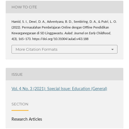
HOW TO CITE
Hamid, S. I., Dewi, D. A., Adventyana, B. D., Sembiring, D. A., & Putri, L. O.
(2022). Permasalahan Pembelajaran Online dengan Offline Pendidikan
Kewarganegaraan di SD Linggawastu.
Aulad: Journal on Early Childhood
,
4
(3), 165–173. https://doi.org/10.31004/aulad.v4i3.188
More Citation Formats
ISSUE
Vol. 4 No. 3 (2021): Special Issue: Education (General)
SECTION
Research Articles