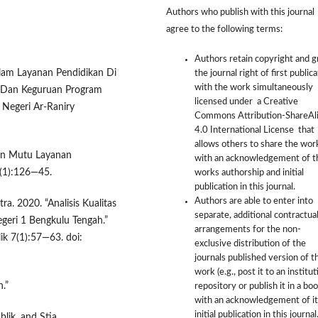
Authors who publish with this journal
agree to the following terms:
Authors retain copyright and g
alam Layanan Pendidikan Di
the journal right of first public
with the work simultaneously
ah Dan Keguruan Program
licensed under a Creative
 Negeri Ar-Raniry
Commons Attribution-ShareAl
4.0 International License that
allows others to share the wor
gan Mutu Layanan
with an acknowledgement of t
7(1):126—45.
works authorship and initial
publication in this journal.
Authors are able to enter into
ra. 2020. “Analisis Kualitas
separate, additional contractua
geri 1 Bengkulu Tengah.”
arrangements for the non-
ik 7(1):57—63. doi:
exclusive distribution of the
journals published version of t
work (e.g., post it to an institut
h.”
repository or publish it in a boo
with an acknowledgement of it
initial publication in this journal
blik, and Stia