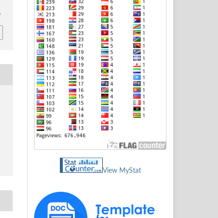
9
View MyStat