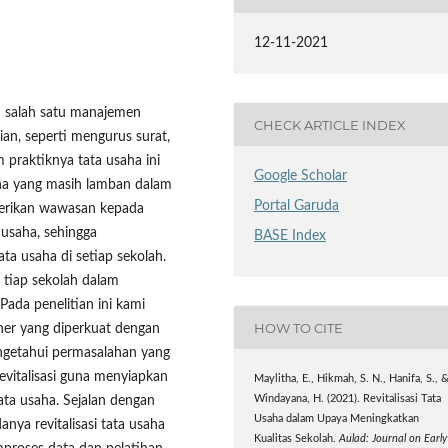
12-11-2021
n salah satu manajemen
CHECK ARTICLE INDEX
an, seperti mengurus surat,
praktiknya tata usaha ini
Google Scholar
aha yang masih lamban dalam
Portal Garuda
berikan wawasan kepada
usaha, sehingga
BASE Index
a usaha di setiap sekolah.
i tiap sekolah dalam
Pada penelitian ini kami
HOW TO CITE
oner yang diperkuat dengan
engetahui permasalahan yang
evitalisasi guna menyiapkan
Maylitha, E., Hikmah, S. N., Hanifa, S., 
ata usaha. Sejalan dengan
Windayana, H. (2021). Revitalisasi Tata
Usaha dalam Upaya Meningkatkan
nya revitalisasi tata usaha
Kualitas Sekolah.
Aulad: Journal on Early