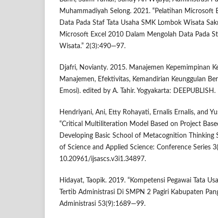
Muhammadiyah Selong. 2021. “Pelatihan Microsoft
Data Pada Staf Tata Usaha SMK Lombok Wisata Sakr
Microsoft Excel 2010 Dalam Mengolah Data Pada S
Wisata.” 2(3):490—97.
Djafri, Novianty. 2015. Manajemen Kepemimpinan K
Manajemen, Efektivitas, Kemandirian Keunggulan Be
Emosi). edited by A. Tahir. Yogyakarta: DEEPUBLISH.
Hendriyani, Ani, Etty Rohayati, Ernalis Ernalis, and 
“Critical Multiliteration Model Based on Project Bas
Developing Basic School of Metacognition Thinking Ski
of Science and Applied Science: Conference Series 3(1
10.20961/ijsascs.v3i1.34897.
Hidayat, Taopik. 2019. “Kompetensi Pegawai Tata U
Tertib Administrasi Di SMPN 2 Pagiri Kabupaten Pang
Administrasi 53(9):1689—99.