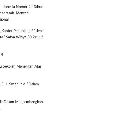
 Indonesia Nomor 24 Tahun
Madrasah. Menteri
ional.
ng Kantor Penunjang Efisiensi
ga.” Satya Widya 30(2):112.
—5.
u Sekolah Menengah Atas.
 D. I. Smpn. n.d. “Dalam
Etnik Dalam Mengembangkan
1