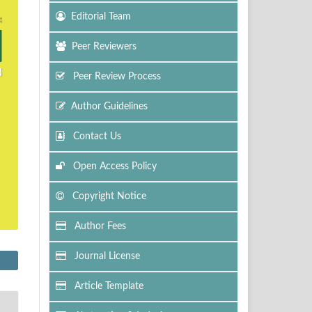
Editorial Team
Peer Reviewers
Peer Review Process
Author Guidelines
Contact Us
Open Access Policy
Copyright Notice
Author Fees
Journal License
Article Template