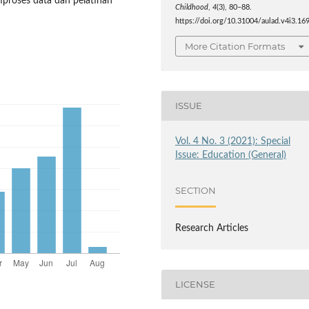
proses data dan pelatihan
Childhood
,
4
(3), 80–88.
https://doi.org/10.31004/aulad.v4i3.16
More Citation Formats
ISSUE
Vol. 4 No. 3 (2021): Special
Issue: Education (General)
SECTION
Research Articles
LICENSE