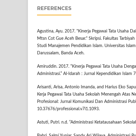
REFERENCES
Agustina, Ayu. 2017. "Kinerja Pegawai Tata Usaha D
Mtsn Cot Gue Aceh Besar." Skripsi. Fakultas Tarbiy
Studi Manajemen Pendidikan Islam. Universitas Islam
Darussalam, Banda Aceh.
Amiruddin. 2017. “Kinerja Pegawai Tata Usaha Den
Administrasi.” Al-Idarah : Jurnal Kependidikan Islam 
Arisanti, Arisa, Antonio Imanda, and Harius Eko Saput
Kerja Pegawai Tata Usaha Sekolah Menengah Atas Ne
Profesional: Jurnal Komunikasi Dan Administrasi Publ
10.37676/professional.v7i1.1093.
Astuti, Putri. n.d. “Administrasi Ketatausahaan Sekola
Bahri, Salmi Yuniar, Sandy Ari Wijaya, Administrasi Pu