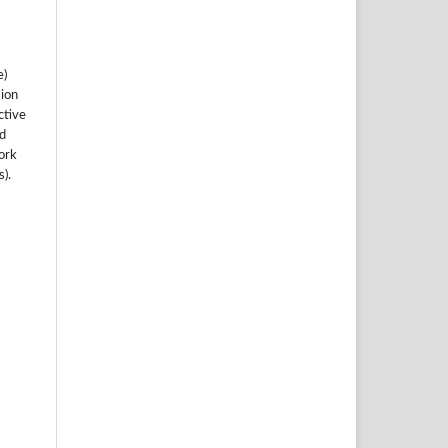
e)
sion
ctive
nd
work
).