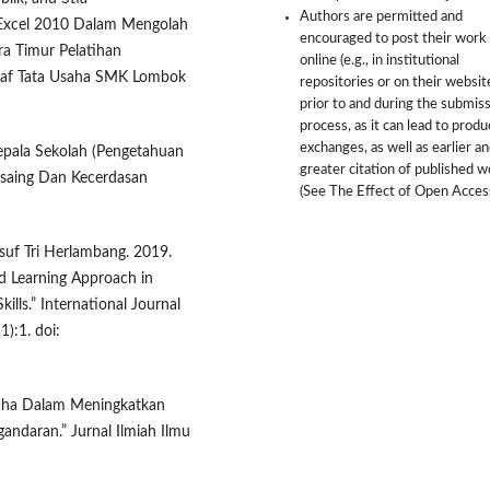
Authors are permitted and
 Excel 2010 Dalam Mengolah
encouraged to post their work
a Timur Pelatihan
online (e.g., in institutional
taf Tata Usaha SMK Lombok
repositories or on their websit
prior to and during the submis
process, as it can lead to produ
exchanges, as well as earlier a
epala Sekolah (Pengetahuan
greater citation of published 
rsaing Dan Kecerdasan
(See The Effect of Open Access
Yusuf Tri Herlambang. 2019.
ed Learning Approach in
lls.” International Journal
):1. doi:
saha Dalam Meningkatkan
andaran.” Jurnal Ilmiah Ilmu